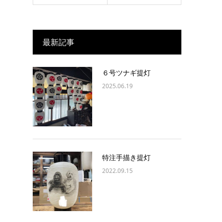
最新記事
６号ツナギ提灯
2025.06.19
特注手描き提灯
2022.09.15