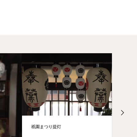
祇園まつり提灯
地蔵尊