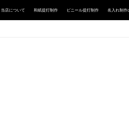
当店について
和紙提灯制作
ビニール提灯制作
名入れ制作