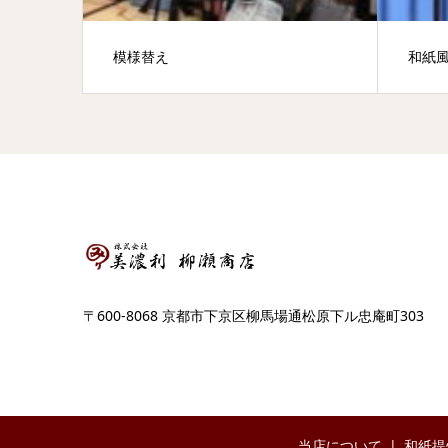
模様替え
和紙
〒600-8068 京都市下京区柳馬場通松原下ル忠庵町303
当店について
和紙提