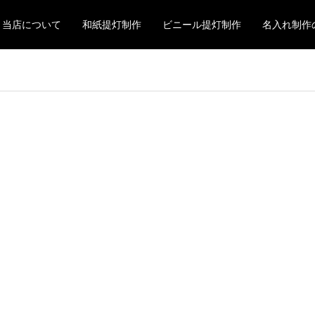
当店について
和紙提灯制作
ビニール提灯制作
名入れ制作