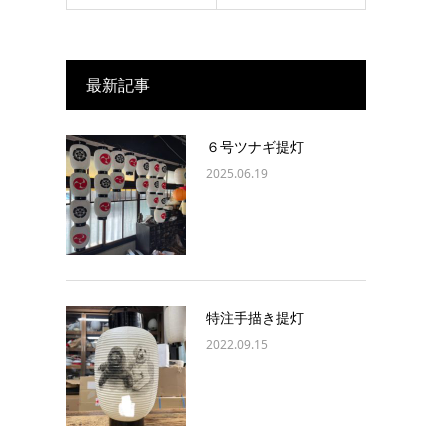
最新記事
６号ツナギ提灯
2025.06.19
特注手描き提灯
2022.09.15