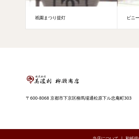
祇園まつり提灯
ビニ
〒600-8068 京都市下京区柳馬場通松原下ル忠庵町303
当店について
和紙提