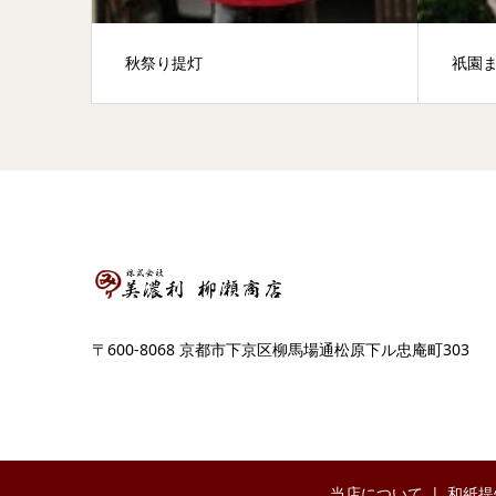
秋祭り提灯
祇園
〒600-8068 京都市下京区柳馬場通松原下ル忠庵町303
当店について
和紙提