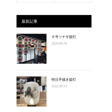
最新記事
６号ツナギ提灯
2025.06.19
特注手描き提灯
2022.09.15