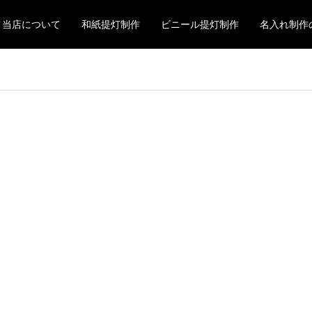
当店について
和紙提灯制作
ビニール提灯制作
名入れ制作