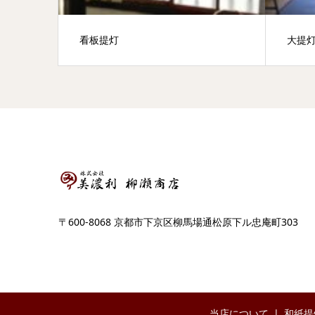
看板提灯
大提
〒600-8068 京都市下京区柳馬場通松原下ル忠庵町303
当店について
和紙提