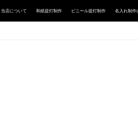
当店について
和紙提灯制作
ビニール提灯制作
名入れ制作