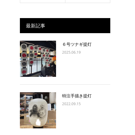
最新記事
６号ツナギ提灯
2025.06.19
特注手描き提灯
2022.09.15