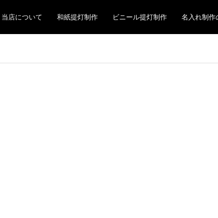
当店について
和紙提灯制作
ビニール提灯制作
名入れ制作