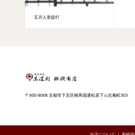
五月人形提灯
〒600-8068 京都市下京区柳馬場通松原下ル忠庵町303
当店について
和紙提