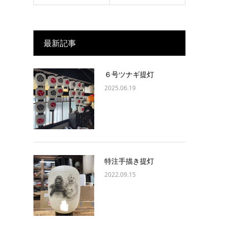
最新記事
６号ツナギ提灯
2025.06.19
特注手描き提灯
2022.09.15