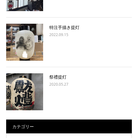
特注手描き提灯
2022.09.15
祭禮提灯
2020.05.27
カテゴリー