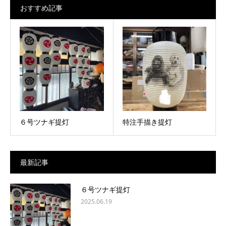
おすすめ記事
６号ツナギ提灯
特注手描き提灯
最新記事
６号ツナギ提灯
2025.06.19