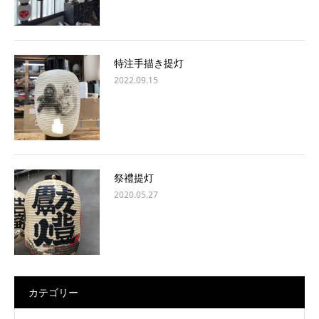
特注手描き提灯
2022.09.15
祭禮提灯
2020.05.27
カテゴリー