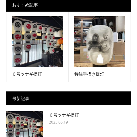
おすすめ記事
６号ツナギ提灯
特注手描き提灯
最新記事
６号ツナギ提灯
2025.06.19