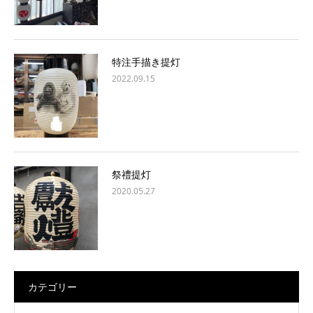
特注手描き提灯
2022.09.15
祭禮提灯
2020.05.27
カテゴリー