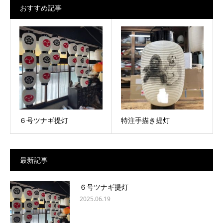
おすすめ記事
６号ツナギ提灯
特注手描き提灯
最新記事
６号ツナギ提灯
2025.06.19