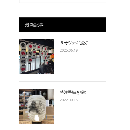
最新記事
６号ツナギ提灯
2025.06.19
特注手描き提灯
2022.09.15