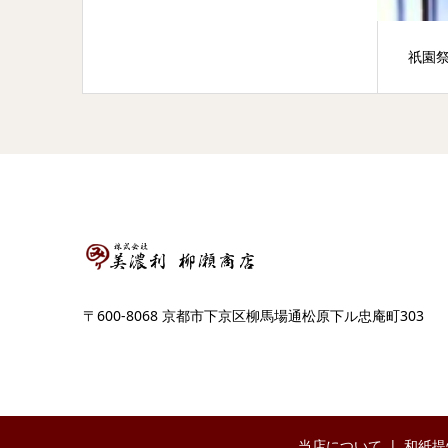
祇園
〒600-8068 京都市下京区柳馬場通松原下ル忠庵町303
当店について
和紙提