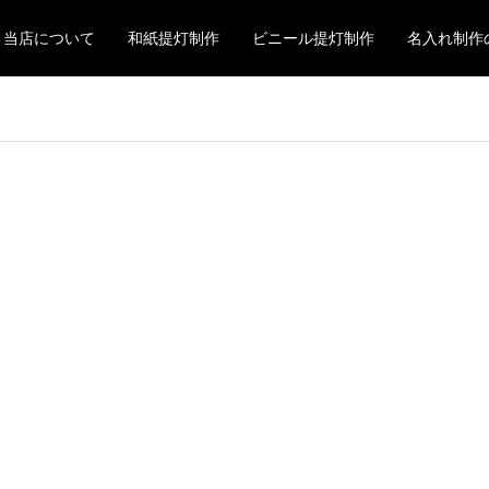
当店について
和紙提灯制作
ビニール提灯制作
名入れ制作