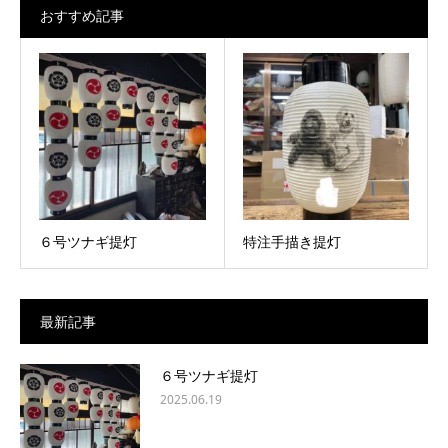
おすすめ記事
６号ツナギ提灯
特注手描き提灯
最新記事
６号ツナギ提灯
2025.06.19