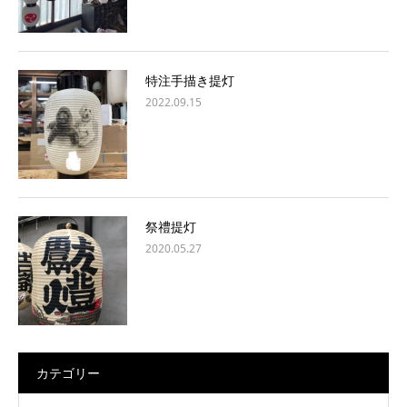
特注手描き提灯
2022.09.15
祭禮提灯
2020.05.27
カテゴリー