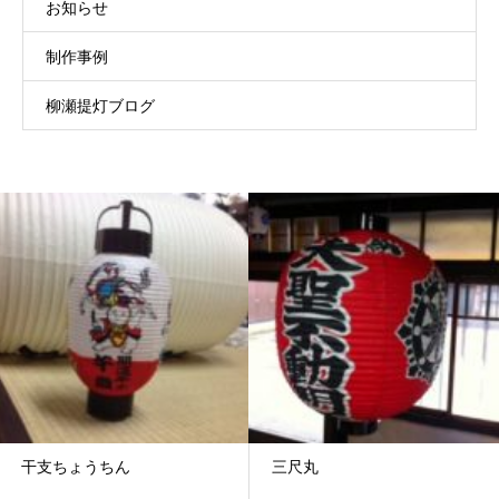
お知らせ
制作事例
柳瀬提灯ブログ
うちん
三尺丸
五月人形