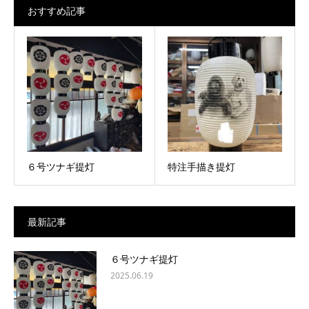
おすすめ記事
６号ツナギ提灯
特注手描き提灯
最新記事
６号ツナギ提灯
2025.06.19