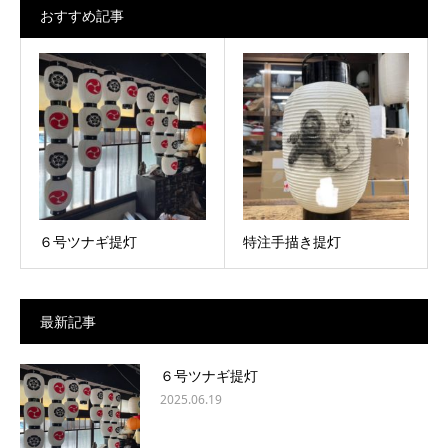
おすすめ記事
６号ツナギ提灯
特注手描き提灯
最新記事
６号ツナギ提灯
2025.06.19