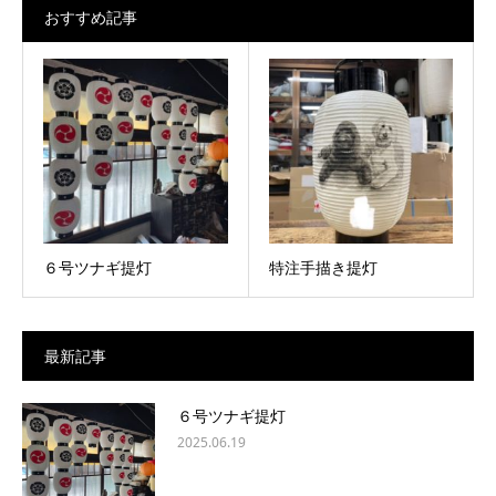
おすすめ記事
６号ツナギ提灯
特注手描き提灯
最新記事
６号ツナギ提灯
2025.06.19