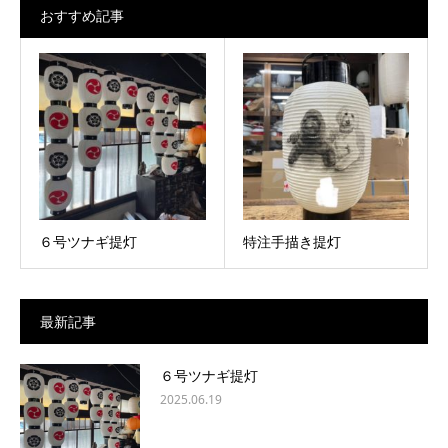
おすすめ記事
６号ツナギ提灯
特注手描き提灯
最新記事
６号ツナギ提灯
2025.06.19