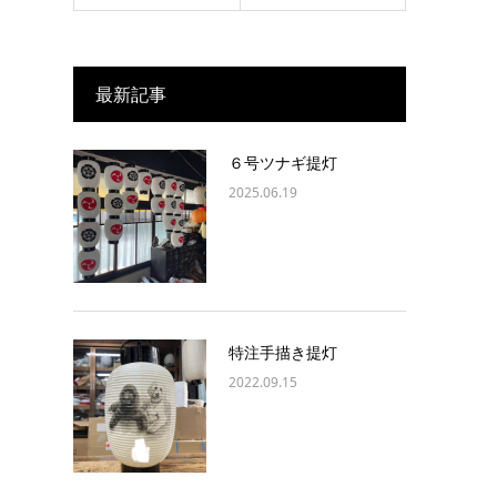
最新記事
６号ツナギ提灯
2025.06.19
特注手描き提灯
2022.09.15