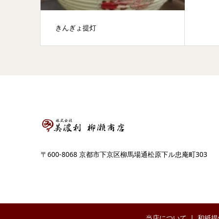
きんぎょ提灯
〒600-8068 京都市下京区柳馬場通松原下ル忠庵町303
当店について
和紙提