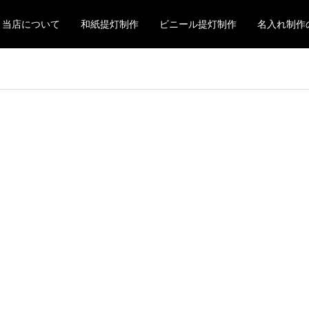
当店について
和紙提灯制作
ビニール提灯制作
名入れ制作