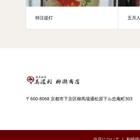
特注提灯
五月
〒600-8068 京都市下京区柳馬場通松原下ル忠庵町303
当店について
和紙提