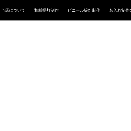
当店について
和紙提灯制作
ビニール提灯制作
名入れ制作