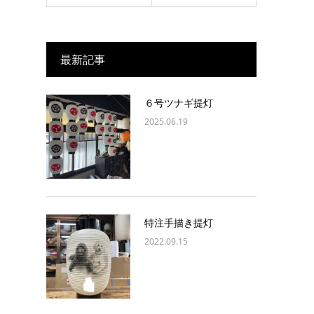
最新記事
６号ツナギ提灯
2025.06.19
特注手描き提灯
2022.09.15