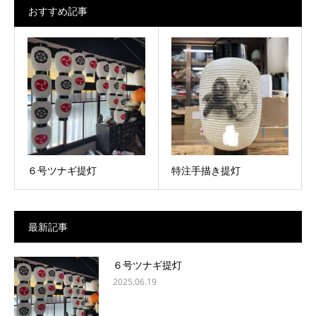
おすすめ記事
６号ツナギ提灯
特注手描き提灯
最新記事
６号ツナギ提灯
2025.06.19