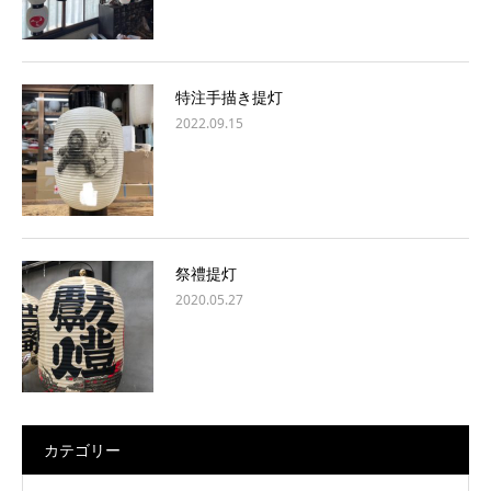
特注手描き提灯
2022.09.15
祭禮提灯
2020.05.27
カテゴリー