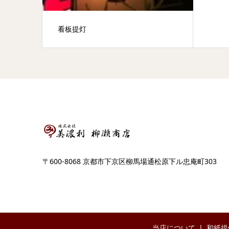
看板提灯
〒600-8068 京都市下京区柳馬場通松原下ル忠庵町303
当店について
和紙提