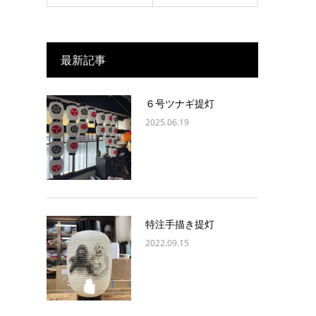
最新記事
６号ツナギ提灯
2025.06.19
特注手描き提灯
2022.09.15