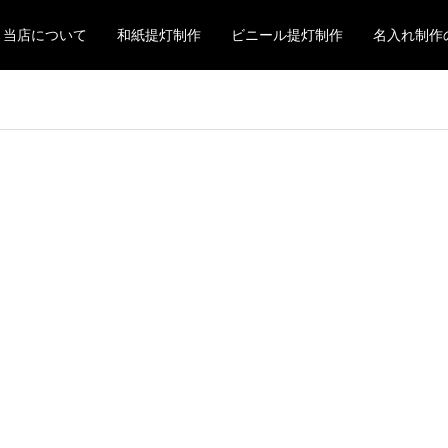
当店について
和紙提灯制作
ビニール提灯制作
名入れ制作