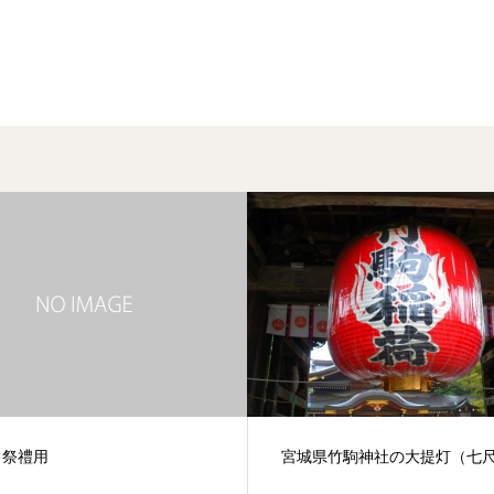
．祭禮用
宮城県竹駒神社の大提灯（七