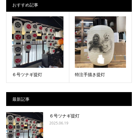
おすすめ記事
６号ツナギ提灯
特注手描き提灯
最新記事
６号ツナギ提灯
2025.06.19