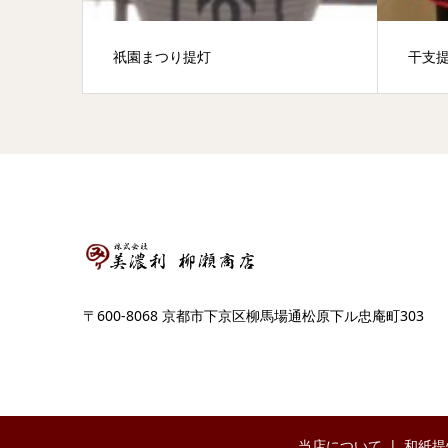
祇園まつり提灯
干支
〒600-8068 京都市下京区柳馬場通松原下ル忠庵町303
当店について
和紙提