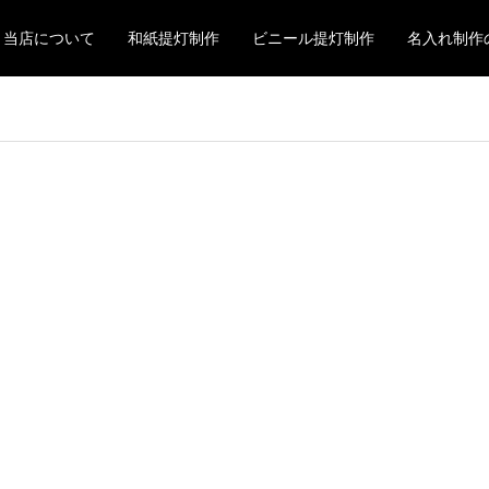
当店について
和紙提灯制作
ビニール提灯制作
名入れ制作