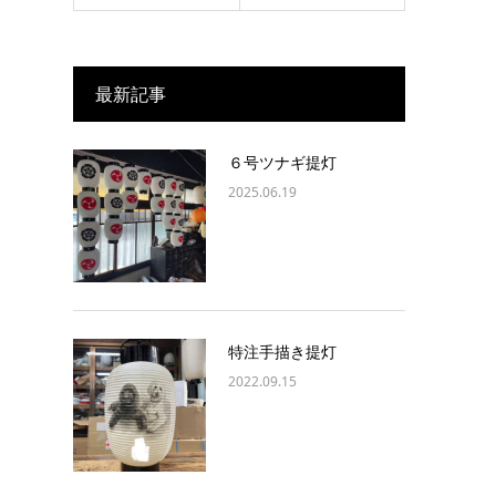
最新記事
６号ツナギ提灯
2025.06.19
特注手描き提灯
2022.09.15