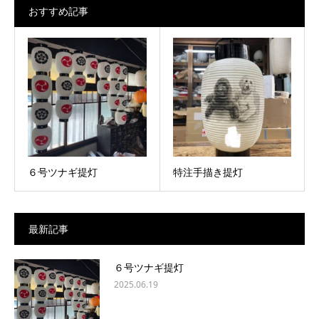
おすすめ記事
６号ツナギ提灯
特注手描き提灯
最新記事
６号ツナギ提灯
2025.06.19