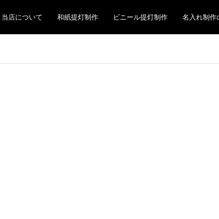
当店について
和紙提灯制作
ビニール提灯制作
名入れ制作