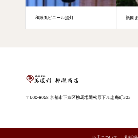
和紙風ビニール提灯
祇園
〒600-8068 京都市下京区柳馬場通松原下ル忠庵町303
当店について
和紙提