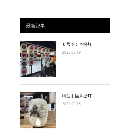
最新記事
６号ツナギ提灯
2025.06.19
特注手描き提灯
2022.09.15