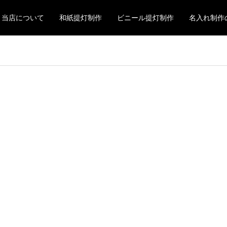
当店について
和紙提灯制作
ビニール提灯制作
名入れ制作