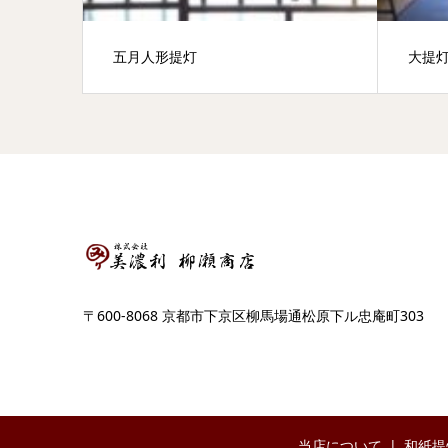
五月人形提灯
大提
〒600-8068 京都市下京区柳馬場通松原下ル忠庵町303
当店について
和紙提