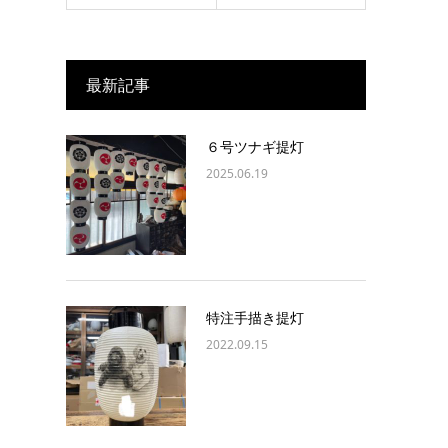
最新記事
６号ツナギ提灯
2025.06.19
特注手描き提灯
2022.09.15