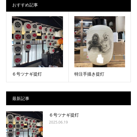
おすすめ記事
６号ツナギ提灯
特注手描き提灯
最新記事
６号ツナギ提灯
2025.06.19