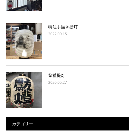
特注手描き提灯
2022.09.15
祭禮提灯
2020.05.27
カテゴリー