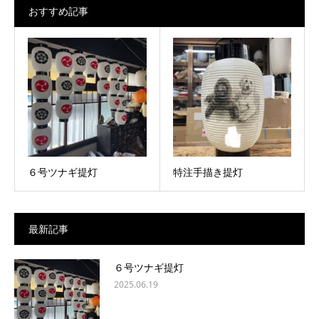
おすすめ記事
６号ツナギ提灯
特注手描き提灯
最新記事
６号ツナギ提灯
2025.06.19