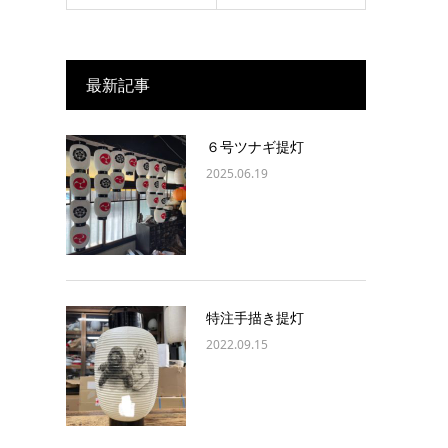
最新記事
６号ツナギ提灯
2025.06.19
特注手描き提灯
2022.09.15