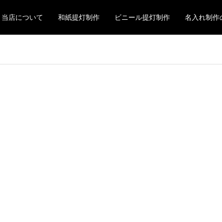
当店について
和紙提灯制作
ビニール提灯制作
名入れ制作