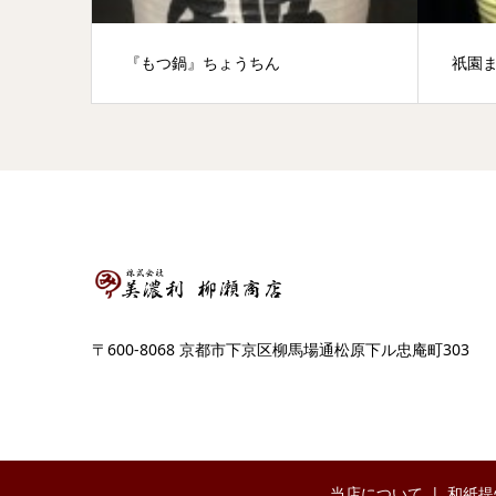
『もつ鍋』ちょうちん
祇園
〒600-8068 京都市下京区柳馬場通松原下ル忠庵町303
当店について
和紙提