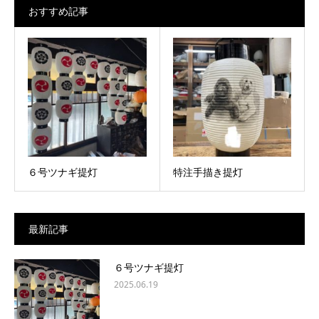
おすすめ記事
６号ツナギ提灯
特注手描き提灯
最新記事
６号ツナギ提灯
2025.06.19