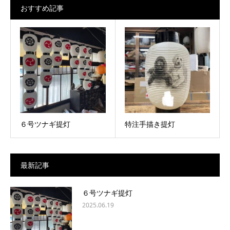
おすすめ記事
６号ツナギ提灯
特注手描き提灯
最新記事
６号ツナギ提灯
2025.06.19