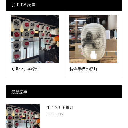
おすすめ記事
６号ツナギ提灯
特注手描き提灯
最新記事
６号ツナギ提灯
2025.06.19