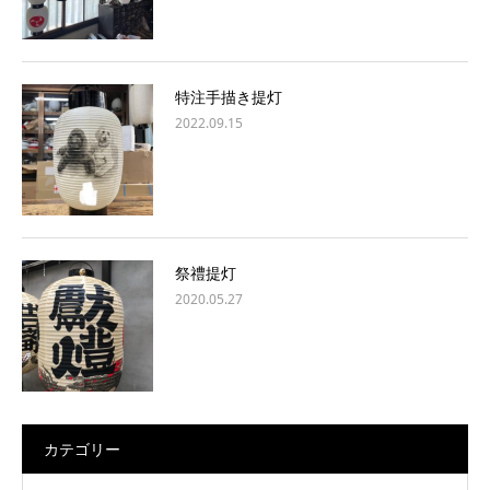
特注手描き提灯
2022.09.15
祭禮提灯
2020.05.27
カテゴリー