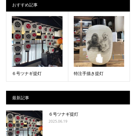
おすすめ記事
６号ツナギ提灯
特注手描き提灯
最新記事
６号ツナギ提灯
2025.06.19