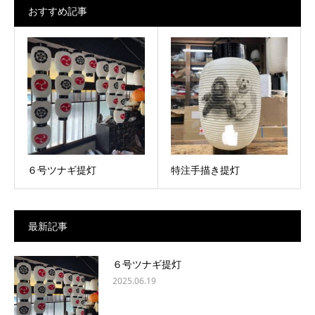
おすすめ記事
６号ツナギ提灯
特注手描き提灯
最新記事
６号ツナギ提灯
2025.06.19