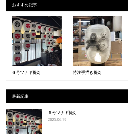
おすすめ記事
６号ツナギ提灯
特注手描き提灯
最新記事
６号ツナギ提灯
2025.06.19