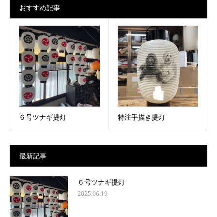
おすすめ記事
６号ツナギ提灯
特注手描き提灯
最新記事
６号ツナギ提灯
2025.06.19