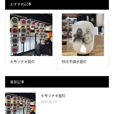
おすすめ記事
６号ツナギ提灯
特注手描き提灯
最新記事
６号ツナギ提灯
2025.06.19