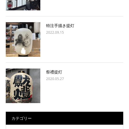
特注手描き提灯
2022.09.15
祭禮提灯
2020.05.27
カテゴリー