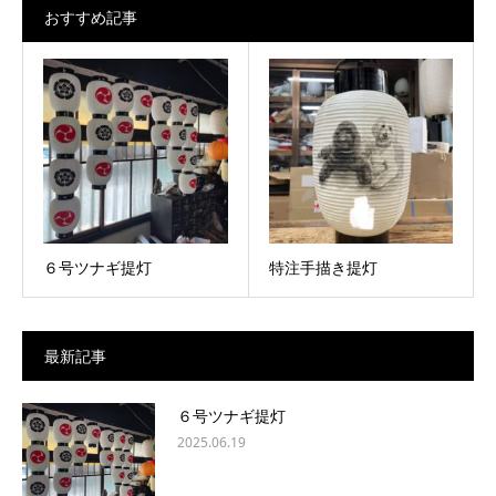
おすすめ記事
６号ツナギ提灯
特注手描き提灯
最新記事
６号ツナギ提灯
2025.06.19