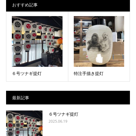
おすすめ記事
６号ツナギ提灯
特注手描き提灯
最新記事
６号ツナギ提灯
2025.06.19