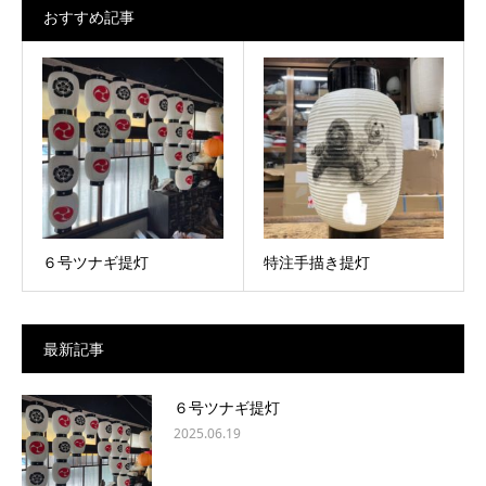
おすすめ記事
６号ツナギ提灯
特注手描き提灯
最新記事
６号ツナギ提灯
2025.06.19