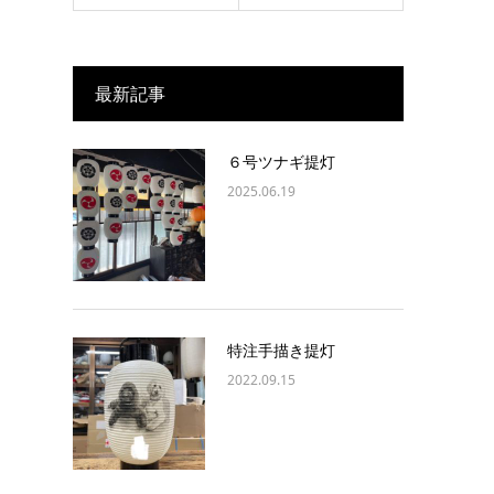
最新記事
６号ツナギ提灯
2025.06.19
特注手描き提灯
2022.09.15