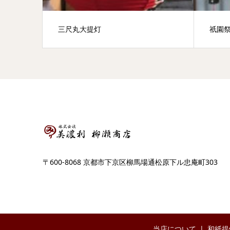
三尺丸大提灯
祇園
〒600-8068 京都市下京区柳馬場通松原下ル忠庵町303
当店について
和紙提