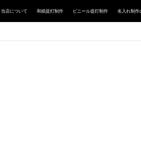
当店について
和紙提灯制作
ビニール提灯制作
名入れ制作