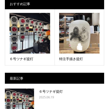
おすすめ記事
６号ツナギ提灯
特注手描き提灯
最新記事
６号ツナギ提灯
2025.06.19