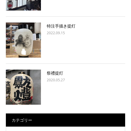
特注手描き提灯
2022.09.15
祭禮提灯
2020.05.27
カテゴリー