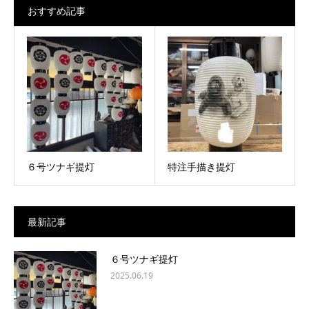
おすすめ記事
６号ツナギ提灯
特注手描き提灯
最新記事
６号ツナギ提灯
2025.06.19