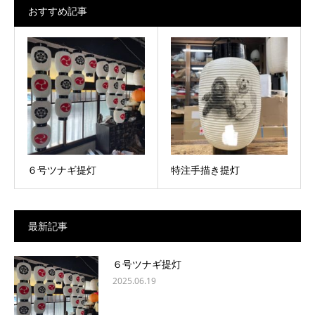
おすすめ記事
６号ツナギ提灯
特注手描き提灯
最新記事
６号ツナギ提灯
2025.06.19