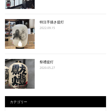
特注手描き提灯
2022.09.15
祭禮提灯
2020.05.27
カテゴリー