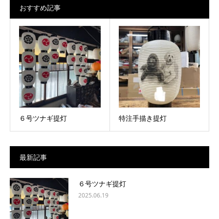
おすすめ記事
６号ツナギ提灯
特注手描き提灯
最新記事
６号ツナギ提灯
2025.06.19