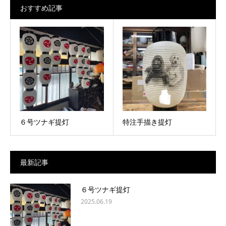
おすすめ記事
６号ツナギ提灯
特注手描き提灯
最新記事
６号ツナギ提灯
2025.06.19