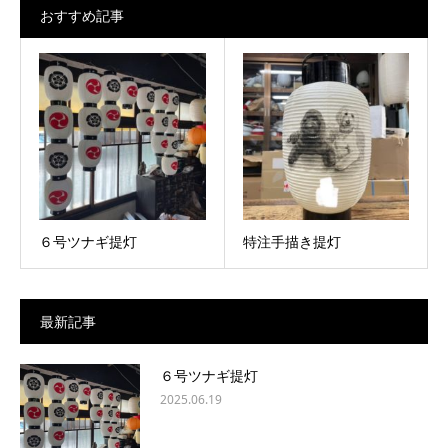
おすすめ記事
６号ツナギ提灯
特注手描き提灯
最新記事
６号ツナギ提灯
2025.06.19