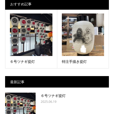
おすすめ記事
６号ツナギ提灯
特注手描き提灯
最新記事
６号ツナギ提灯
2025.06.19