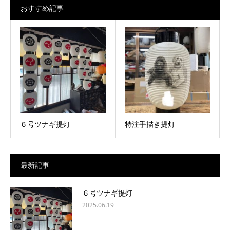
おすすめ記事
６号ツナギ提灯
特注手描き提灯
最新記事
６号ツナギ提灯
2025.06.19