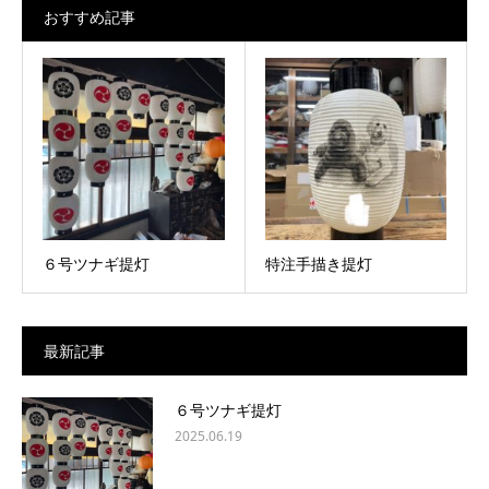
おすすめ記事
６号ツナギ提灯
特注手描き提灯
最新記事
６号ツナギ提灯
2025.06.19