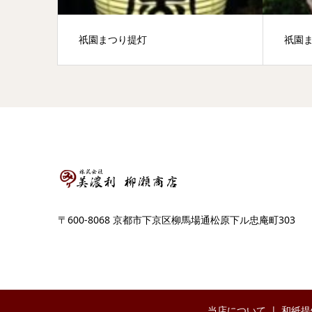
祇園まつり提灯
祇園
〒600-8068 京都市下京区柳馬場通松原下ル忠庵町303
当店について
和紙提