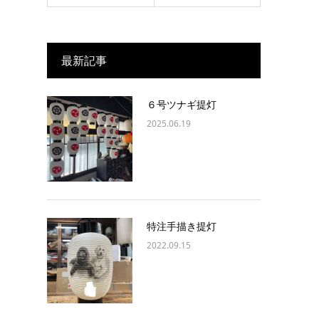
最新記事
６号ツナギ提灯
2025.06.19
特注手描き提灯
2022.09.15