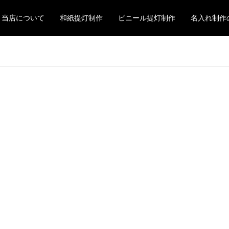
当店について
和紙提灯制作
ビニール提灯制作
名入れ制作