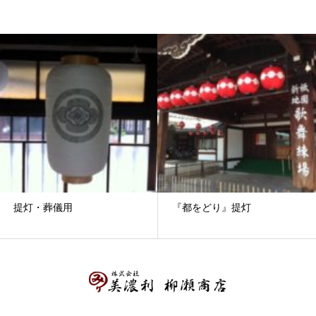
提灯・葬儀用
『都をどり』提灯