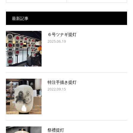
最新記事
６号ツナギ提灯
2025.06.19
特注手描き提灯
2022.09.15
祭禮提灯